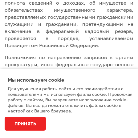
полнота сведений о доходах, об имуществе и
обязательствах имущественного характера,
представляемых государственными гражданскими
служащими и гражданами, претендующими на
включение в федеральный кадровый резерв,
проверяется в порядке, устанавливаемом
Президентом Российской Федерации.
Полномочия по направлению запросов в органы
прокуратуры, иные федеральные государственные
органы, государственные органы субъектов
Российской Федерации, территориальные органы
Мы используем сookie
федеральных органов исполнительной власти,
Для улучшения работы сайта и его взаимодействия с
органы местного самоуправления, общественные
пользователями мы используем файлы cookie. Продолжая
объединения и иные организации в целях проверки
работу с сайтом, Вы разрешаете использование cookie-
файлов. Вы всегда можете отключить файлы cookie в
достоверности и полноты указанных сведений
настройках Вашего браузера.
определяются Президентом Российской
Федерации.
ПРИНЯТЬ
Томская транспортная прокуратура