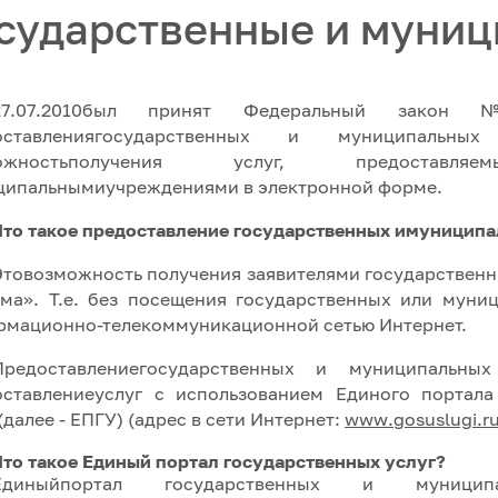
сударственные и муниц
27.07.2010был принят Федеральный зако
оставлениягосударственных и муниципальны
можностьполучения услуг, предоставл
ципальнымиучреждениями в электронной форме.
Что такое предоставление государственных имуниципа
Этовозможность получения заявителями государственн
ма». Т.е. без посещения государственных или муни
рмационно-телекоммуникационной сетью Интернет.
Предоставлениегосударственных и муниципальн
оставлениеуслуг с использованием Единого портал
(далее - ЕПГУ) (адрес в сети Интернет:
www
.
gosuslugi
.
r
Что такое Единый портал государственных услуг?
Единыйпортал государственных и муници