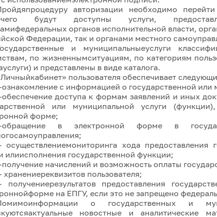
Пройдяпроцедуру авторизации необходимо перейти
лечего будут доступны услуги, предостав
амифедеральных органов исполнительной власти, орг
йской Федерации, так и органами местного самоуправ
Государственные и муниципальныеуслуги классиф
ствам, по жизненнымситуациям, по категориям польз
ауслуги) и представлены в виде каталога.
«Личныйкабинет» пользователя обеспечивает следующ
—ознакомление с информацией о государственной или 
—обеспечение доступа к формам заявлений и иных до
дарственной или муниципальной услуги (функции)
тронной форме;
—обращение в электронной форме в госуда
ногосамоуправления;
— осуществлениемониторинга хода предоставления 
и илиисполнения государственной функции;
—получение начислений и возможность оплаты государ
— хранениереквизитов пользователя;
— получениерезультатов предоставления государст
роннойформе на ЕПГУ, если это не запрещено федерал
Помимоинформации о государственных и му
икуютсяактуальные новостные и аналитические м