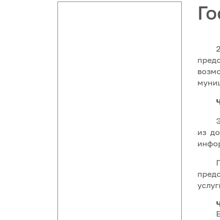
Го
пред
воз
муни
из до
инфо
пред
услуг