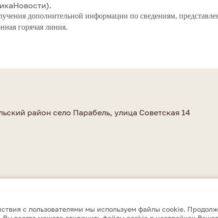
икаНовости).
лучения дополнительной информации по сведениям, представле
нная горячая линия.
а
льский район село Парабель, улица Советская 14
ствия с пользователями мы используем файлы cookie. Продолж
 Вы всегда можете отключить файлы cookie в настройках Вашег