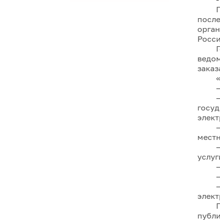
пос
орган
Росси
ведом
заказ
госу
элек
мест
услуг
элект
публ