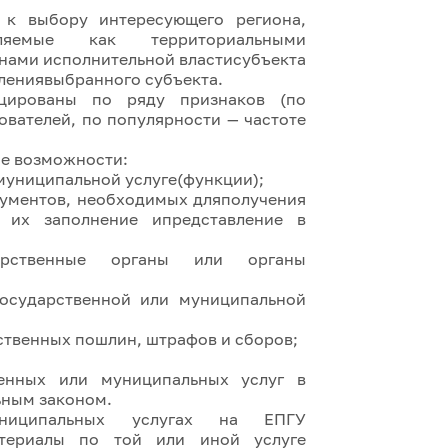
 к выбору интересующего региона,
ляемые как территориальными
анами исполнительной властисубъекта
лениявыбранного субъекта.
ицированы по ряду признаков (по
ователей, по популярности — частоте
ие возможности:
муниципальной услуге(функции);
кументов, необходимых дляполучения
, их заполнение ипредставление в
рственные органы или органы
государственной или муниципальной
ственных пошлин, штрафов и сборов;
венных или муниципальных услуг в
ьным законом.
ниципальных услугах на ЕПГУ
атериалы по той или иной услуге