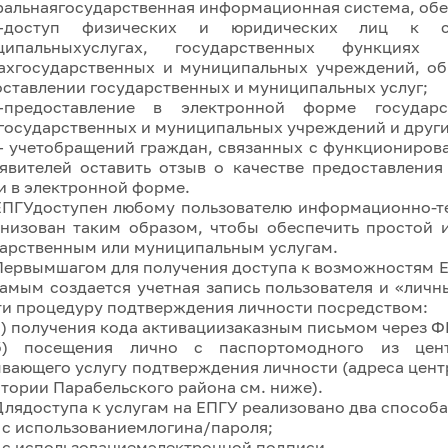
альнаягосударственная информационная система, об
—доступ физических и юридических лиц к с
ципальныхуслугах, государственных функци
ахгосударственных и муниципальных учреждений, об
ставлении государственных и муниципальных услуг;
—предоставление в электронной форме государс
государственных и муниципальных учреждений и други
— учетобращений граждан, связанных с функционирова
явителей оставить отзыв о качестве предоставлени
и в электронной форме.
ЕПГУдоступен любому пользователю информационно-т
анизован таким образом, чтобы обеспечить простой
арственным или муниципальным услугам.
Первымшагом для получения доступа к возможностям Е
амым создается учетная запись пользователя и «лич
и процедуру подтверждения личности посредством:
а) получения кода активациизаказным письмом через Ф
б) посещения лично с паспортомодного из цент
вающего услугу подтверждения личности (адреса цен
тории Парабельского района см. ниже).
Длядоступа к услугам на ЕПГУ реализовано два способа
- с использованиемлогина/пароля;
- с использованиемэлектронной подписи.