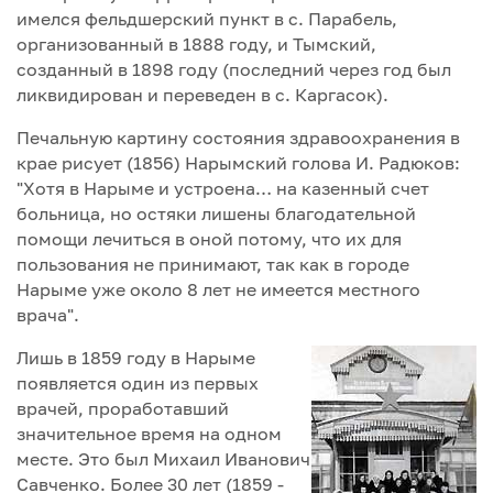
имелся фельдшерский пункт в с. Парабель,
организованный в 1888 году, и Тымский,
созданный в 1898 году (последний через год был
ликвидирован и переведен в с. Каргасок).
Печальную картину состояния здравоохранения в
крае рисует (1856) Нарымский голова И. Радюков:
"Хотя в Нарыме и устроена… на казенный счет
больница, но остяки лишены благодательной
помощи лечиться в оной потому, что их для
пользования не принимают, так как в городе
Нарыме уже около 8 лет не имеется местного
врача".
Лишь в 1859 году в Нарыме
появляется один из первых
врачей, проработавший
значительное время на одном
месте. Это был Михаил Иванович
Савченко. Более 30 лет (1859 -