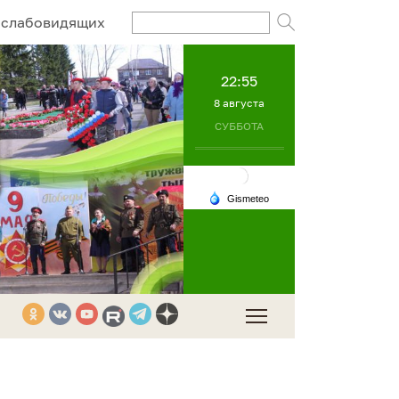
Поисковый за
 слабовидящих
22:55
8 августа
СУББОТА