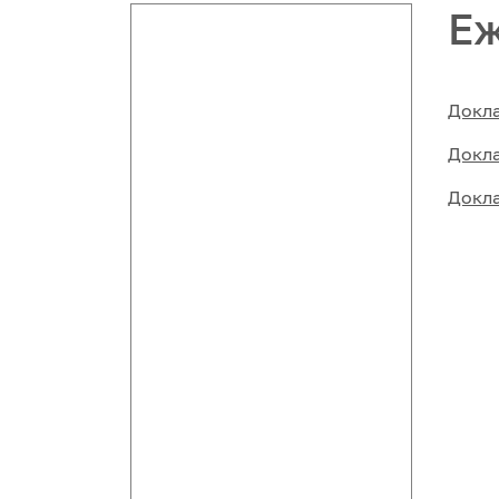
Еж
Докла
Докла
Докл